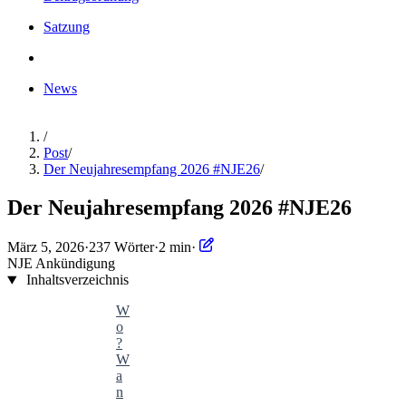
Satzung
News
/
Post
/
Der Neujahresempfang 2026 #NJE26
/
Der Neujahresempfang 2026 #NJE26
März 5, 2026
·
237 Wörter
·
2 min
·
NJE
Ankündigung
Inhaltsverzeichnis
W
o
?
W
a
n