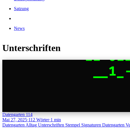
Satzung
News
Unterschriften
Datengarten 114
Mai 27, 2025
·
112 Wörter
·
1 min
Datengarten
Alltag
Unterschriften
Stempel
Signaturen
Datengarten
Ve