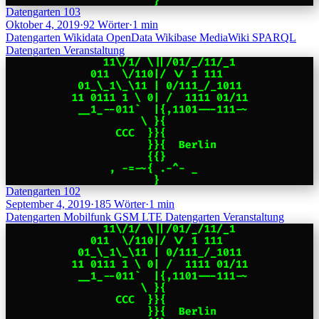
Datengarten 103
Oktober 4, 2019
·
92 Wörter
·
1 min
Datengarten
Wikidata
OpenData
Wikibase
MediaWiki
SPARQL
Datengarten
Veranstaltung
Datengarten 102
September 4, 2019
·
185 Wörter
·
1 min
Datengarten
Mobilfunk
GSM
LTE
Datengarten
Veranstaltung