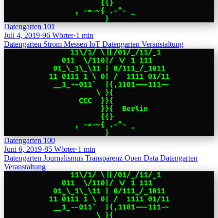
Datengarten 101
Juli 4, 2019
·
96 Wörter
·
1 min
Datengarten
Strom
Messen
IoT
Datengarten
Veranstaltung
Datengarten 100
Juni 6, 2019
·
85 Wörter
·
1 min
Datengarten
Journalismus
Transparenz
Open Data
Datengarten
Veranstaltung