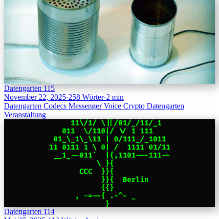
Datengarten 115
November 22, 2025
·
258 Wörter
·
2 min
Datengarten
Codecs
Messenger
Voice
Crypto
Datengarten
Veranstaltung
Datengarten 114