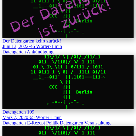
Der Datengarten kehrt zurück!
Juni 13, 2022
·
46 Wörter
·
1 min
Datengarten
Ankündigung
Datengarten 109
März 7, 2020
·
65 Wörter
·
1 min
Datengarten
E-Rezept
Politik
Datengarten
Veranstaltung