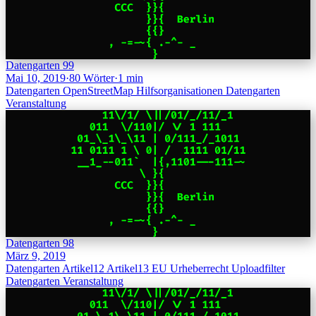
Datengarten 99
Mai 10, 2019
·
80 Wörter
·
1 min
Datengarten
OpenStreetMap
Hilfsorganisationen
Datengarten
Veranstaltung
Datengarten 98
März 9, 2019
Datengarten
Artikel12
Artikel13
EU
Urheberrecht
Uploadfilter
Datengarten
Veranstaltung