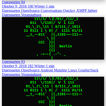
Datengarten 94
Oktober 9, 2018
·
100 Wörter
·
1 min
Datengarten
OpenSource
Conversations
Quicksy
XMPP
Jabber
Datengarten
Veranstaltung
Datengarten 93
Oktober 9, 2018
·
182 Wörter
·
1 min
Datengarten
OpenSource
Android
Mainline
Linux
GraphicStack
Datengarten
Veranstaltung