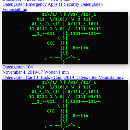
Datengarten
Emergency
Apps
IT-Security
Datengarten
Veranstaltung
Datengarten 104
November 4, 2019
·
87 Wörter
·
1 min
Datengarten
Card10
Badge
Camp2019
Datengarten
Veranstaltung