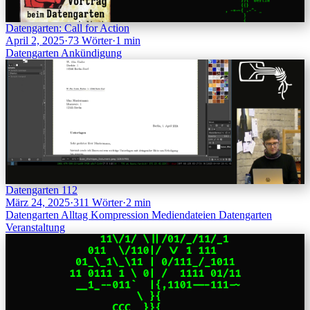
Datengarten: Call for Action
April 2, 2025
·
73 Wörter
·
1 min
Datengarten
Ankündigung
Datengarten 112
März 24, 2025
·
311 Wörter
·
2 min
Datengarten
Alltag
Kompression
Mediendateien
Datengarten
Veranstaltung