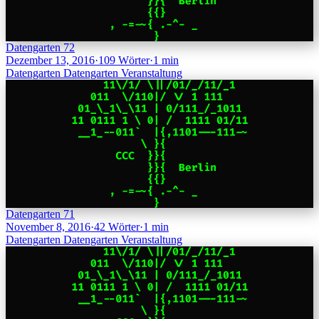
Datengarten 72
Dezember 13, 2016
·
109 Wörter
·
1 min
Datengarten
Datengarten
Veranstaltung
Datengarten 71
November 8, 2016
·
42 Wörter
·
1 min
Datengarten
Datengarten
Veranstaltung