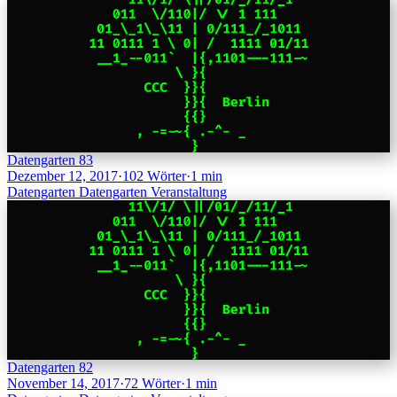
Datengarten 83
Dezember 12, 2017
·
102 Wörter
·
1 min
Datengarten
Datengarten
Veranstaltung
Datengarten 82
November 14, 2017
·
72 Wörter
·
1 min