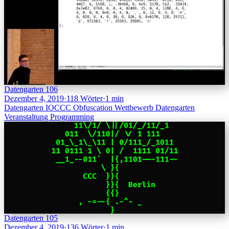
Datengarten 106
Dezember 4, 2019
·
118 Wörter
·
1 min
Datengarten
IOCCC
Obfuscation
Wettbewerb
Datengarten
Veranstaltung
Programming
Datengarten 105
Dezember 4, 2019
·
136 Wörter
·
1 min