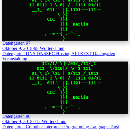
Datengarten 97
Oktober 9, 2018
·
98 Wörter
·
1 min
Datengarten
DNS
DNSSEC
Hosting
API
REST
Datengarten
Veranstaltung
Datengarten 96
Oktober 9, 2018
·
112 Wörter
·
1 min
Datengarten
Compiler
Interpreter
Programming Language
Trust