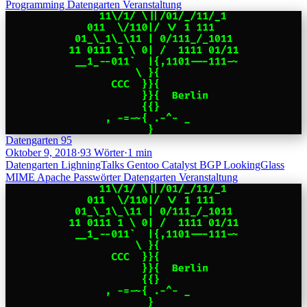
Programming
Datengarten
Veranstaltung
Datengarten 95
Oktober 9, 2018
·
93 Wörter
·
1 min
Datengarten
LighningTalks
Gentoo
Catalyst
BGP
LookingGlass
MIME
Apache
Passwörter
Datengarten
Veranstaltung