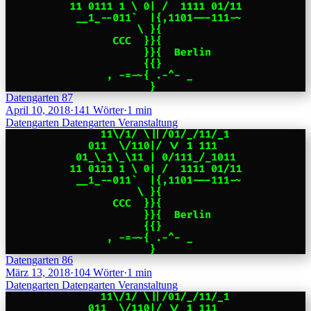
Datengarten 87
April 10, 2018
·
141 Wörter
·
1 min
Datengarten
Datengarten
Veranstaltung
Datengarten 86
März 13, 2018
·
104 Wörter
·
1 min
Datengarten
Datengarten
Veranstaltung