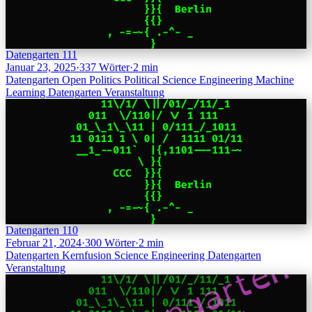
Datengarten 111
Januar 23, 2025
·
337 Wörter
·
2 min
Datengarten
Open Politics
Political Science
Engineering
Machine
Learning
Datengarten
Veranstaltung
Datengarten 110
Februar 21, 2024
·
300 Wörter
·
2 min
Datengarten
Kernfusion
Science
Engineering
Datengarten
Veranstaltung