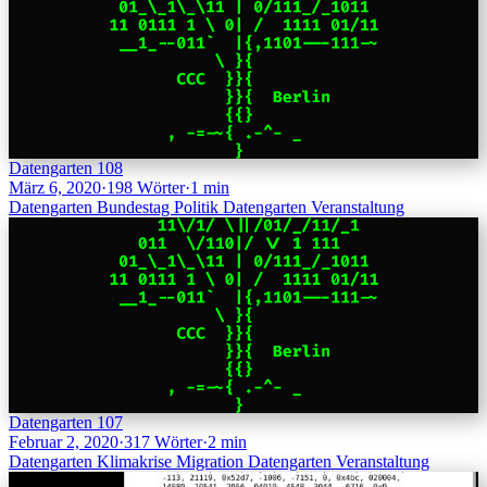
Datengarten 108
März 6, 2020
·
198 Wörter
·
1 min
Datengarten
Bundestag
Politik
Datengarten
Veranstaltung
Datengarten 107
Februar 2, 2020
·
317 Wörter
·
2 min
Datengarten
Klimakrise
Migration
Datengarten
Veranstaltung