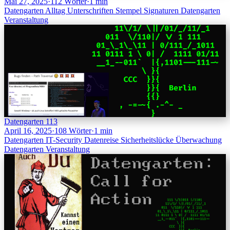
Mai 27, 2025
·
112 Wörter
·
1 min
Datengarten
Alltag
Unterschriften
Stempel
Signaturen
Datengarten
Veranstaltung
Datengarten 113
April 16, 2025
·
108 Wörter
·
1 min
Datengarten
IT-Security
Datenreise
Sicherheitslücke
Überwachung
Datengarten
Veranstaltung