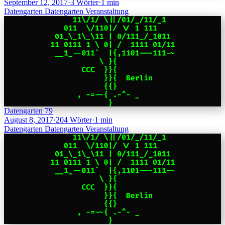
September 12, 2017
·
3 Wörter
·
1 min
Datengarten
Datengarten
Veranstaltung
Datengarten 79
August 8, 2017
·
204 Wörter
·
1 min
Datengarten
Datengarten
Veranstaltung