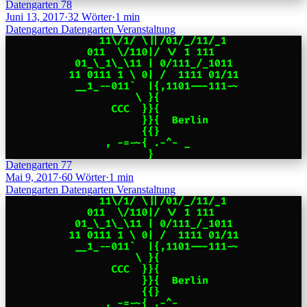
Datengarten 78
Juni 13, 2017
·
32 Wörter
·
1 min
Datengarten
Datengarten
Veranstaltung
Datengarten 77
Mai 9, 2017
·
60 Wörter
·
1 min
Datengarten
Datengarten
Veranstaltung