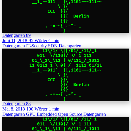
Datengarten 89
Juni 11, 2018
·
95 Wörter
·
1 min
Datengarten
IT-Security
SDN
Datengarten
Datengarten 88
Mai 8, 2018
·
100 Wörter
·
1 min
Datengarten
GPU
Embedded
Open Source
Datengarten